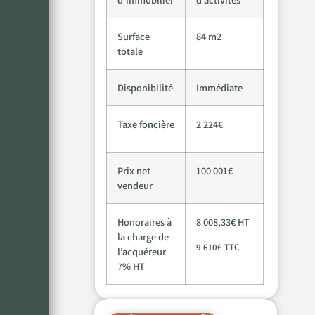
Surface
84 m2
totale
Disponibilité
Immédiate
Taxe foncière
2 224€
Prix net
100 001€
vendeur
Honoraires à
8 008,33€ HT
la charge de
9 610€ TTC
l’acquéreur
7% HT