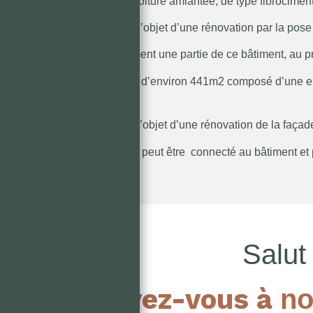
Ce bâtiment dispose d’une toiture amiantée, de type fibrocimen
Sa façade a récemment fait l’objet d’une rénovation par la pose
L’UIMM sous-loue actuellement une partie de ce bâtiment, au pr
Il s’agit d’un local d’activités d’environ 441m2 composé d’une en
sanitaires.
Ce dernier a également fait l’objet d’une rénovation de la façad
Le réseau de chaleur urbain peut être connecté au bâtiment et p
Salut 
Inscrivez-vous à
no