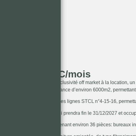
LIMOGES
1 500m²
8 333 € HT/HC/mois
Nous vous proposons en exclusivité off market à la location, 
d’une parcelle d’une contenance d’environ 6000m2, permettan
Le quartier est desservi par les lignes STCL n°4-15-16, permett
L’UIMM dispose d’un bail qui prendra fin le 31/12/2027 et occu
Il s’agit de l’aile Sud, comprenant environ 36 pièces: bureaux ind