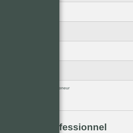
Disponibilité
Charges mensuelles
Taxe foncière
Dépôt de garantie
Honoraires à la charge du preneur
Bâtiment professionnel