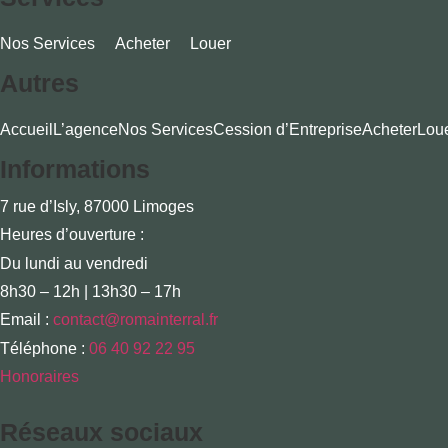
Nos Services
Acheter
Louer
Autres
Accueil
L’agence
Nos Services
Cession d’Entreprise
Acheter
Lou
Informations
7 rue d’Isly, 87000 Limoges
Heures d’ouverture :
Du lundi au vendredi
8h30 – 12h | 13h30 – 17h
Email :
contact@romainterral.fr
Téléphone :
06 40 92 22 95
Honoraires
Réseaux sociaux